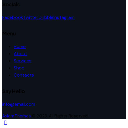
Socials
Facebook
Twitter
Dribble
Instagram
Menu
Home
About
Services
Shop
Contacts
Say Hello
info@email.com
AxiomThemes
© 2026. All Rights Reserved.