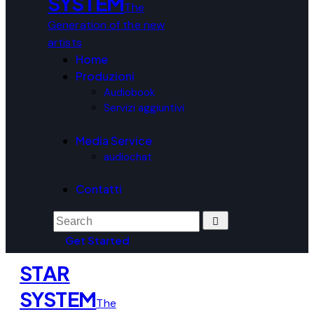
SYSTEM
The
Generation of the new
artists
Home
Produzioni
Audiobook
Servizi aggiuntivi
Media Service
audiochat
Contatti
Get Started
STAR
SYSTEM
The