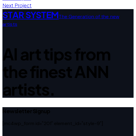
Next Project
STAR SYSTEM
The Generation of the new
artists
AI art tips from
the finest ANN
artists.
Newsletter Signup
[mc4wp_form id="201" element_id="style-9"]